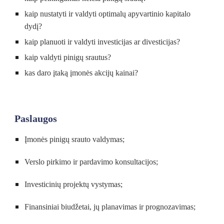
kaip nustatyti ir valdyti optimalų apyvartinio kapitalo 
dydį?
kaip planuoti ir valdyti investicijas ar divesticijas?
kaip valdyti pinigų srautus?
kas daro įtaką įmonės akcijų kainai?
Paslaugos
Įmonės pinigų srauto valdymas
;
Verslo pirkimo ir pardavimo konsultacijos
;
Investicinių projektų vystymas
;
Finans
iniai biudžetai,
 jų planavimas ir prognozavimas
;