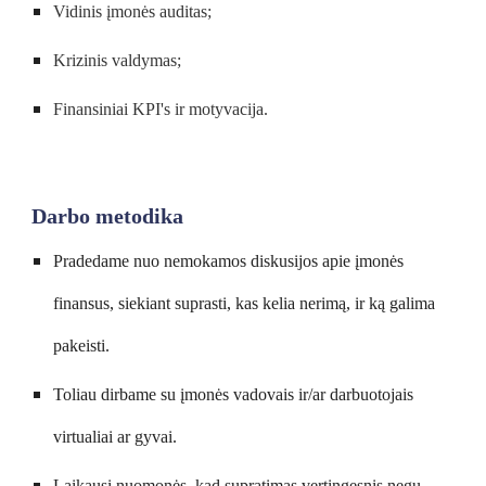
Vidinis įmonės auditas
;
Krizinis valdymas;
Finansiniai KPI's ir motyvacija.
Darbo metodika
Pradedame nuo nemokamos diskusijos apie įmonės 
finansus, siekiant suprasti, kas kelia nerimą, ir ką galima 
pakeisti.
Toliau dirbame su įmonės vadovais ir/ar darbuotojais 
virtualiai ar gyvai. 
Laikausi nuomonės, kad 
supratimas
 vertingesnis negu 