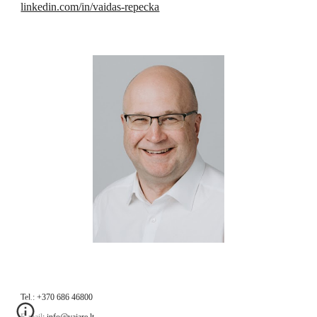
linkedin.com/in/vaidas-repecka
Tel.: +370 686 46800